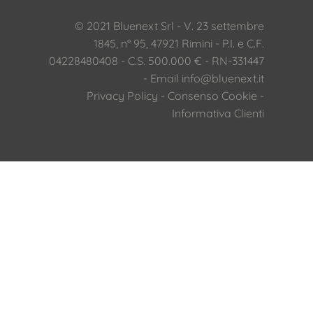
© 2021 Bluenext Srl - V. 23 settembre
1845, n° 95, 47921 Rimini - P.I. e C.F.
04228480408 - C.S. 500.000 € - RN-331447
- Email
info@bluenext.it
Privacy Policy
-
Consenso Cookie
-
Informativa Clienti