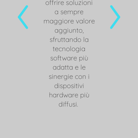
offrire soluzioni
Il cambiam
a sempre
tecnolog
maggiore valore
rapprese
aggiunto,
l’opportuni
sfruttando la
offrire solu
tecnologia
a sempr
software più
maggiore v
adatta e le
aggiunt
sinergie con i
sfruttando
dispositivi
tecnolog
hardware più
software 
diffusi.
adatta e 
sinergie c
dispositi