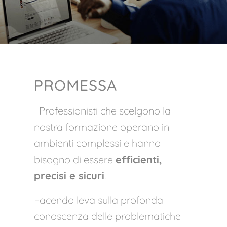
PROMESSA
I Professionisti che scelgono la
nostra formazione operano in
ambienti complessi e hanno
bisogno di essere
efficienti,
precisi e sicuri
.
Facendo leva sulla profonda
conoscenza delle problematiche