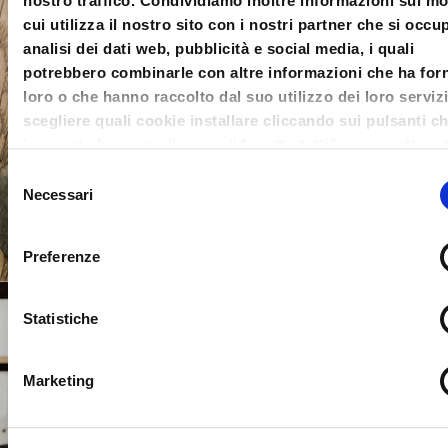
nostro traffico. Condividiamo inoltre informazioni sul m
cui utilizza il nostro sito con i nostri partner che si occu
analisi dei dati web, pubblicità e social media, i quali
potrebbero combinarle con altre informazioni che ha forn
loro o che hanno raccolto dal suo utilizzo dei loro serviz
scegliere quali cookie installare cliccando sui pulsanti c
in questo banner; clicca su “Accetta tutti” per accettare t
cookie; Clicca su “accetta selezionati” per accettare so
Selezione
i cookie che hai deciso di voler installare. Clicca su rifiut
Necessari
del
chiudi il banner cliccando sulla X in alto a destra per rifi
consenso
tutti i cookie. Clicca su “Mostra dettagli” per avere più
Preferenze
informazioni in merito ai cookie presenti su questo sito.
Statistiche
Marketing