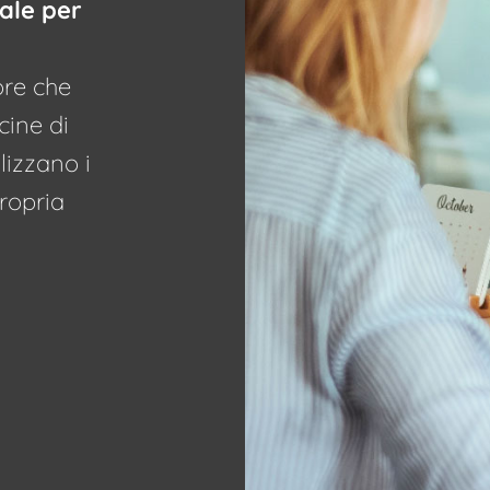
ale per
ore che
cine di
ilizzano i
propria