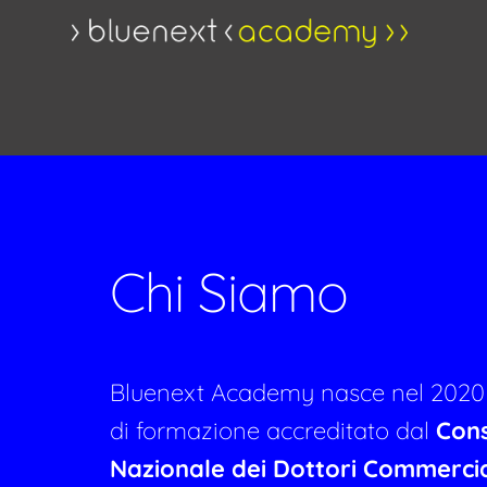
Chi Siamo
Bluenext Academy nasce nel 2020
di formazione accreditato dal
Cons
Nazionale dei Dottori Commercial