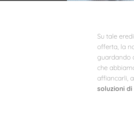
Su tale ered
offerta, la n
guardando a
che abbiamo
affiancarli, 
soluzioni d