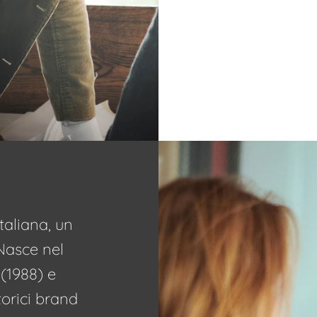
taliana, un
 Nasce nel
 (1988) e
torici brand