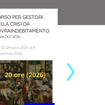
RSO PER GESTORI
CORSO PER GE
LLA CRISI DA
DELLA CRISI D
OVRAINDEBITAMENTO
SOVRAINDEBI
ore OCC 2026
(2026-2027)
Prima sessione
 12 Ottobre 2026 al 9
vembre 2026
12 Ottobre 2026 14:0