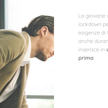
La giovane v
lockdown pe
esigenze di 
anche duran
inserisce in
prima
.