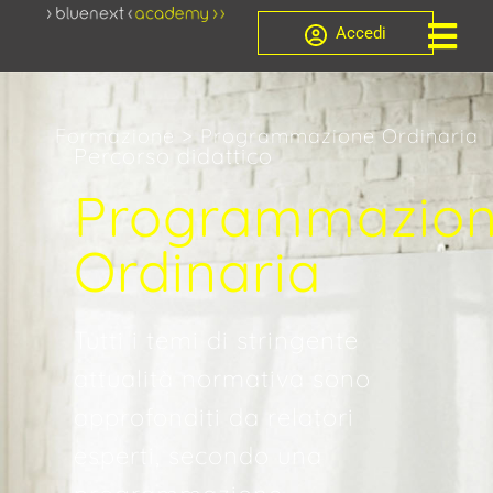
Accedi
Formazione > Programmazione Ordinaria
Percorso didattico
Programmazio
Ordinaria
Tutti i temi di stringente
attualità normativa sono
approfonditi da relatori
esperti, secondo una