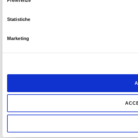
Preferenze
Statistiche
Marketing
A
ACCE