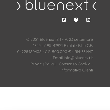
© 2021 Bluenext Srl - V. 23 settembre
1845, n° 95, 47921 Rimini - P.I. e C.F.
04228480408 - C.S. 500.000 € - RN-331447
- Email
info@bluenext.it
Privacy Policy
-
Consenso Cookie
-
Informativa Clienti