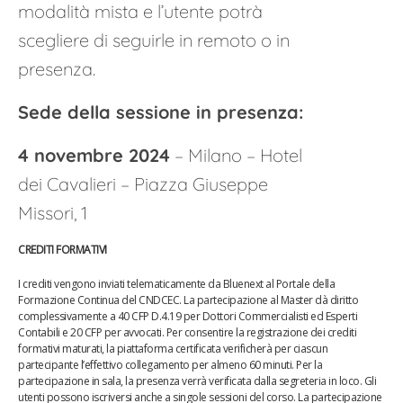
modalità mista e l’utente potrà
scegliere di seguirle in remoto o in
presenza.
Sede della sessione in presenza:
4 novembre 2024
– Milano –
Hotel
dei Cavalieri –
Piazza Giuseppe
Missori, 1
CREDITI FORMATIVI
I crediti vengono inviati telematicamente da Bluenext al Portale della
Formazione Continua del CNDCEC.
La partecipazione al Master dà diritto
complessivamente a 40 CFP D.4.19 per Dottori Commercialisti ed Esperti
Contabili e 20 CFP per avvocati
.
Per consentire la registrazione dei crediti
formativi maturati, la piattaforma certificata verificherà per ciascun
partecipante l’effettivo collegamento per almeno 60 minuti. Per la
partecipazione in sala, la presenza verrà verificata dalla segreteria in loco.
Gli
utenti possono iscriversi anche a singole sessioni del corso. La partecipazione