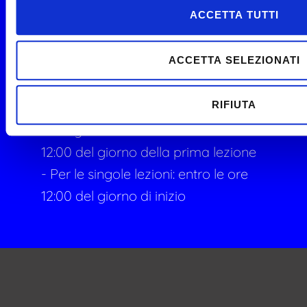
ACCETTA TUTTI
Argomenti:
Crisi d’Impresa
ACCETTA SELEZIONATI
Termine iscrizioni:
- Corso completo: entro le ore 12:00
RIFIUTA
del 15 ottobre 2024
- Per gli abbonamenti: entro le ore
12:00 del giorno della prima lezione
- Per le singole lezioni: entro le ore
12:00 del giorno di inizio