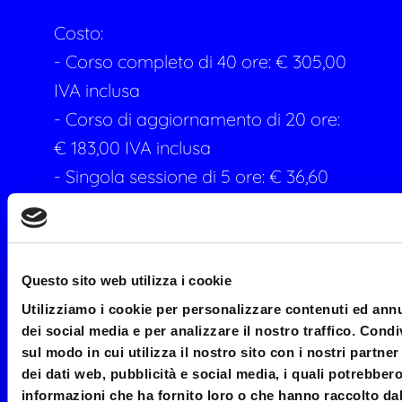
Costo:
- Corso completo di 40 ore: € 305,00
IVA inclusa
- Corso di aggiornamento di 20 ore:
€ 183,00 IVA inclusa
- Singola sessione di 5 ore: € 36,60
IVA inclusa
- Under 35 anni: corso completo al
costo agevolato di € 183,00 IVA
Questo sito web utilizza i cookie
inclusa
Utilizziamo i cookie per personalizzare contenuti ed annu
dei social media e per analizzare il nostro traffico. Cond
Tipologia :
Master di Formazione,
sul modo in cui utilizza il nostro sito con i nostri partne
Novità
dei dati web, pubblicità e social media, i quali potrebber
informazioni che ha fornito loro o che hanno raccolto dal 