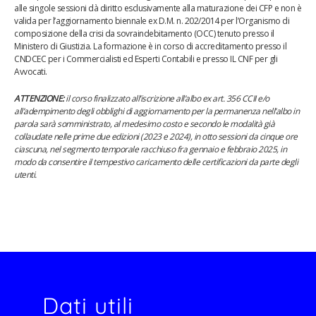
alle singole sessioni dà diritto esclusivamente alla maturazione dei CFP e non è
valida per l’aggiornamento biennale ex D.M. n. 202/2014 per l’Organismo di
composizione della crisi da sovraindebitamento (OCC) tenuto presso il
Ministero di Giustizia.
La formazione è in corso di accreditamento presso il
CNDCEC per i Commercialisti ed Esperti Contabili e presso IL CNF per gli
Avvocati.
ATTENZIONE:
il corso finalizzato all’iscrizione all’albo ex art. 356 CCII e/o
all’adempimento degli obblighi di aggiornamento per la permanenza nell’albo in
parola sarà somministrato, al medesimo costo e secondo le modalità già
collaudate nelle prime due edizioni (2023 e 2024), in otto sessioni da cinque ore
ciascuna, nel segmento temporale racchiuso fra gennaio e febbraio 2025, in
modo da consentire il tempestivo caricamento delle certificazioni da parte degli
utenti.
Dati utili