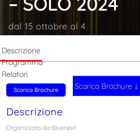
– SOLO 2024
dal 15 ottobre al 4
novembre 2024
Descrizione
Programma
Relatori
Scarica Brochure
ISCRIZIONI CHIUSE
Scarica Brochure
Descrizione
Organizzato da Bluenext