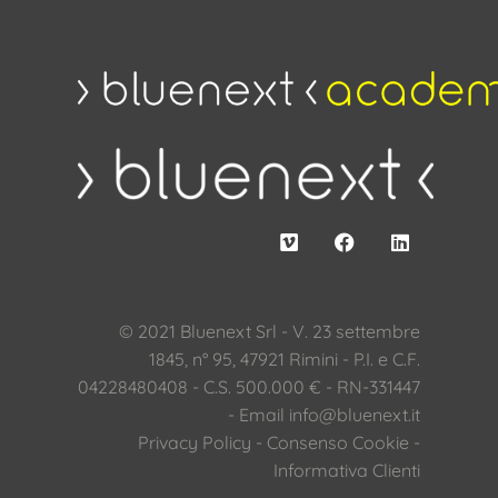
© 2021 Bluenext Srl - V. 23 settembre
1845, n° 95, 47921 Rimini - P.I. e C.F.
04228480408 - C.S. 500.000 € - RN-331447
- Email
info@bluenext.it
Privacy Policy
-
Consenso Cookie
-
Informativa Clienti