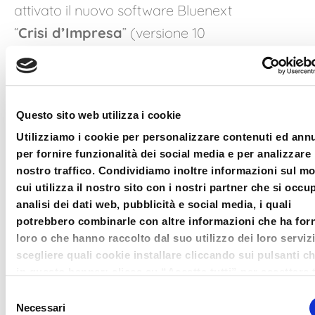
attivato il nuovo software Bluenext
“
Crisi d’Impresa
” (versione 10
aziende)
GRATIS fino al
31/12/2023
.
Questo sito web utilizza i cookie
Il corso è trasmesso in
Utilizziamo i cookie per personalizzare contenuti ed ann
diretta Webinar sulla
per fornire funzionalità dei social media e per analizzare 
piattaforma certificata Bluenext
.
nostro traffico. Condividiamo inoltre informazioni sul m
cui utilizza il nostro sito con i nostri partner che si occu
E’ possibile partecipare alle
analisi dei dati web, pubblicità e social media, i quali
tappe in presenza, previa
potrebbero combinarle con altre informazioni che ha forn
registrazione e fino ad
loro o che hanno raccolto dal suo utilizzo dei loro serviz
scegliere quali cookie installare cliccando sui pulsanti c
esaurimento dei posti disponibili
in questo banner; clicca su “Accetta tutti” per accettare t
in sala.
cookie; Clicca su “accetta selezionati” per accettare so
Selezione
i cookie che hai deciso di voler installare. Clicca su rifiut
Necessari
del