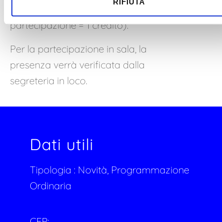
RIFIUTA
sulla base del principio 1 ora di
partecipazione = 1 credito).
Per la partecipazione in sala, la
presenza verrà verificata dalla
segreteria in loco.
Dati utili
Tipologia :
Novità, Programmazione
Ordinaria
CFP: