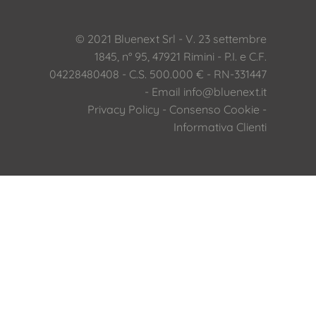
© 2021 Bluenext Srl - V. 23 settembre
1845, n° 95, 47921 Rimini - P.I. e C.F.
04228480408 - C.S. 500.000 € - RN-331447
- Email
info@bluenext.it
Privacy Policy
-
Consenso Cookie
-
Informativa Clienti