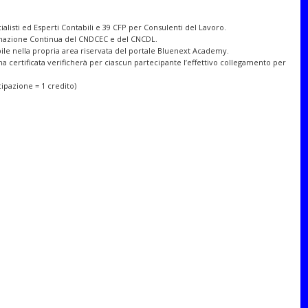
alisti ed Esperti Contabili e 39 CFP per Consulenti del Lavoro.
ormazione Continua del CNDCEC e del CNCDL.
ibile nella propria area riservata del portale Bluenext Academy.
ma certificata verificherà per ciascun partecipante l’effettivo collegamento per
ecipazione = 1 credito)