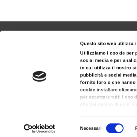
Questo sito web utilizza i
Utilizziamo i cookie per 
social media e per analiz
in cui utilizza il nostro 
pubblicità e social media
fornito loro o che hanno 
cookie installare cliccan
per accettare tutti i coo
che hai deciso di voler in
© 2021 Bluenext Srl - V. 
a destra per rifiutare tut
merito ai cookie presenti
Selezione
Necessari
del