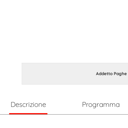
contrattuali 
individuali
10 Maggio 2023 15:00
Addetto Paghe e
Descrizione
Programma