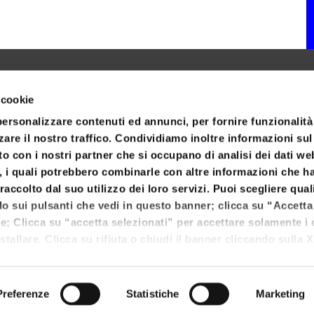
 cookie
personalizzare contenuti ed annunci, per fornire funzionalità
zare il nostro traffico. Condividiamo inoltre informazioni su
sito con i nostri partner che si occupano di analisi dei dati we
, i quali potrebbero combinarle con altre informazioni che h
raccolto dal suo utilizzo dei loro servizi. Puoi scegliere qual
do sui pulsanti che vedi in questo banner; clicca su “Accetta 
kie; Clicca su “accetta selezionati” per accettare solamente i
stallare. Clicca su rifiuta o chiudi il banner cliccando sulla X
23 settembre 1845, n° 95, 47921 Rimini - P.I. e C.F. 04228480408
ti i cookie. Clicca su “Mostra dettagli” per avere più informaz
P
 su questo sito.
Preferenze
Statistiche
Marketing