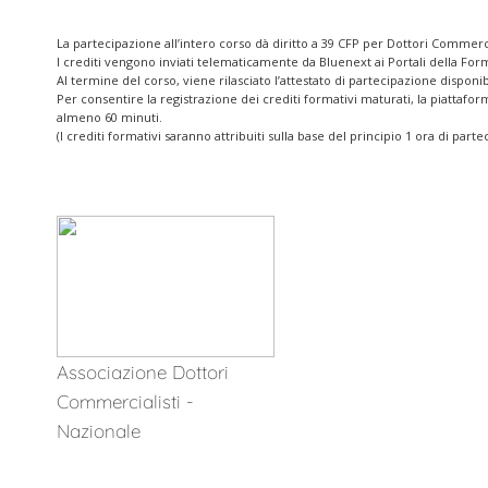
La partecipazione all’intero corso dà diritto a 39 CFP per Dottori Commerci
I crediti vengono inviati telematicamente da Bluenext ai Portali della F
Al termine del corso, viene rilasciato l’attestato di partecipazione dispon
Per consentire la registrazione dei crediti formativi maturati, la piattafor
almeno 60 minuti.
(I crediti formativi saranno attribuiti sulla base del principio 1 ora di part
Associazione Dottori
Commercialisti -
Nazionale