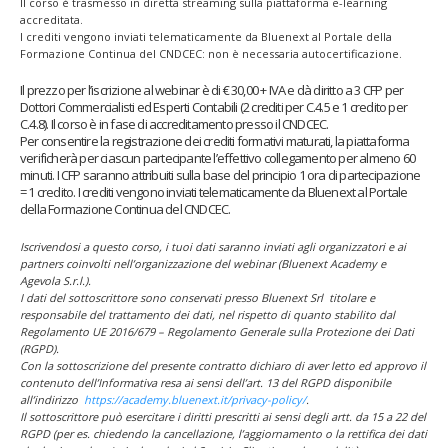
Il corso è trasmesso in diretta streaming sulla piattaforma e-learning
accreditata.
I crediti vengono inviati telematicamente da Bluenext al Portale della
Formazione Continua del CNDCEC: non è necessaria autocertificazione.
Il prezzo per l’iscrizione al webinar è di € 30,00 + IVA e dà diritto a 3 CFP per
Dottori Commercialisti ed Esperti Contabili (2 crediti per C.4.5 e 1 credito per
C.4.8). Il corso è in fase di accreditamento presso il CNDCEC.
Per consentire la registrazione dei crediti formativi maturati, la piattaforma
verificherà per ciascun partecipante l’effettivo collegamento per almeno 60
minuti. I CFP saranno attribuiti sulla base del principio 1 ora di partecipazione
= 1 credito. I crediti vengono inviati telematicamente da Bluenext al Portale
della Formazione Continua del CNDCEC.
Iscrivendosi a questo corso, i tuoi dati saranno inviati agli organizzatori e ai
partners coinvolti nell’organizzazione del webinar (Bluenext Academy e
Agevola S.r.l.).
I dati del sottoscrittore sono conservati presso Bluenext Srl titolare e
responsabile del trattamento dei dati, nel rispetto di quanto stabilito dal
Regolamento UE 2016/679 – Regolamento Generale sulla Protezione dei Dati
(RGPD).
Con la sottoscrizione del presente contratto dichiaro di aver letto ed approvo il
contenuto dell’Informativa resa ai sensi dell’art. 13 del RGPD disponibile
all’indirizzo
https://academy.bluenext.it/privacy-policy/
.
Il sottoscrittore può esercitare i diritti prescritti ai sensi degli artt. da 15 a 22 del
RGPD (per es. chiedendo la cancellazione, l’aggiornamento o la rettifica dei dati