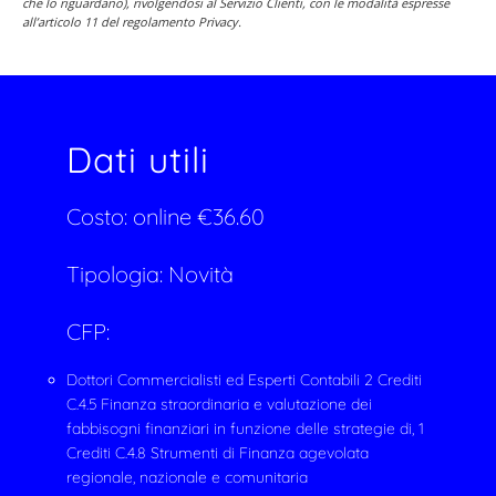
che lo riguardano), rivolgendosi al Servizio Clienti, con le modalità espresse
all’articolo 11 del regolamento Privacy.
Dati utili
Costo:
online
€
36.60
Tipologia:
Novità
CFP:
Dottori Commercialisti ed Esperti Contabili 2 Crediti
C.4.5 Finanza straordinaria e valutazione dei
fabbisogni finanziari in funzione delle strategie di, 1
Crediti C.4.8 Strumenti di Finanza agevolata
regionale, nazionale e comunitaria