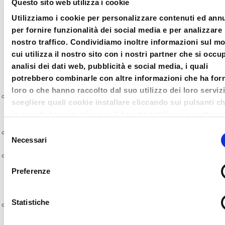
Questo sito web utilizza i cookie
Dott. Marco Belloni,
Consulente
Utilizziamo i cookie per personalizzare contenuti ed ann
Commerciale Sa Finance
per fornire funzionalità dei social media e per analizzare 
nostro traffico. Condividiamo inoltre informazioni sul m
cui utilizza il nostro sito con i nostri partner che si occu
analisi dei dati web, pubblicità e social media, i quali
PROGRAMMA:
potrebbero combinarle con altre informazioni che ha forn
loro o che hanno raccolto dal suo utilizzo dei loro serviz
Credito d’imposta R&S: agevolazione
scegliere quali cookie installare cliccando sui pulsanti c
strategica per le imprese che innovano
in questo banner; clicca su “Accetta tutti” per accettare t
cookie; Clicca su “accetta selezionati” per accettare so
I recenti aggiornamenti normativi
Selezione
i cookie che hai deciso di voler installare. Clicca su rifiut
Necessari
del
chiudi il banner cliccando sulla X in alto a destra per rifi
Quali sono le aziende interessate a
consenso
tutti i cookie. Clicca su “Mostra dettagli” per avere più
questo tipo di agevolazione e quali sono
Preferenze
informazioni in merito ai cookie presenti su questo sito.
le spese ammissibili
Il valore aggiunto della partnership tra
Statistiche
il commercialista ed il consulente di