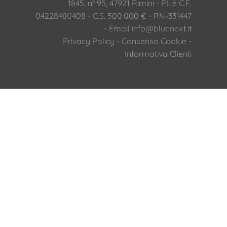
1845, n° 95, 47921 Rimini - P.I. e C.F.
04228480408 - C.S. 500.000 € - RN-331447
- Email
info@bluenext.it
Privacy Policy
-
Consenso Cookie
-
Informativa Clienti