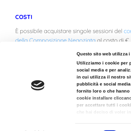
COSTI
È possibile acquistare
singole sessioni del
co
della Composizione Negoziata
al costo di
€ 
dei soli CFP correlati a ciascuna di queste (non
Questo sito web utilizza i
all’albo degli Esperti della Composizione Ne
Utilizziamo i cookie per 
social media e per analiz
in cui utilizza il nostro 
pubblicità e social media
fornito loro o che hanno 
cookie installare cliccan
per accettare tutti i coo
che hai deciso di voler in
© 2021 Bluenext Sr
a destra per rifiutare tut
merito ai cookie presenti