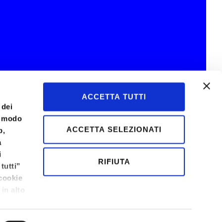
ACCETTA TUTTI
 dei
l modo
ACCETTA SELEZIONATI
b,
a
i
RIFIUTA
tutti”
 cookie
 in alto
8480408 - C.S. 500.000 € - RN-331447 - Email
info@bluenext.it
ioni in
Privacy Policy
-
Consenso Cookie
-
Informativa Clienti