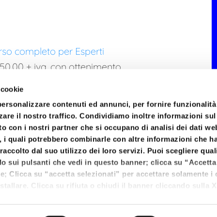
rso completo per Esperti
50,00 + iva
, con ottenimento
 validi per l’iscrizione
 cookie
goziata).
personalizzare contenuti ed annunci, per fornire funzionalità
zare il nostro traffico. Condividiamo inoltre informazioni su
sito con i nostri partner che si occupano di analisi dei dati we
, i quali potrebbero combinarle con altre informazioni che h
raccolto dal suo utilizzo dei loro servizi. Puoi scegliere qual
do sui pulsanti che vedi in questo banner; clicca su “Accetta 
kie; Clicca su “accetta selezionati” per accettare solamente i
stallare. Clicca su rifiuta o chiudi il banner cliccando sulla X
l - V. 23 settembre 1845, n° 95, 47921 Rimini - P.I. e C.F. 0422
ti i cookie. Clicca su “Mostra dettagli” per avere più informaz
 su questo sito.