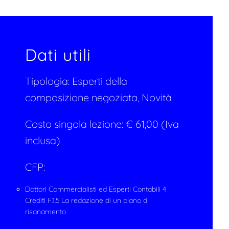
Dati utili
Tipologia:
Esperti della
composizione negoziata, Novità
Costo singola lezione: € 61,00 (Iva
inclusa)
CFP:
Dottori Commercialisti ed Esperti Contabili 4
Crediti F.1.5 La redazione di un piano di
risanamento