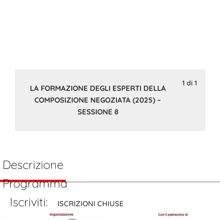
ESPERTI
DELLA
COMPOSIZION
1 di 1
LA FORMAZIONE DEGLI ESPERTI DELLA
NEGOZIATA
COMPOSIZIONE NEGOZIATA (2025) –
SESSIONE 8
(2025) –
SESSIONE 8
Descrizione
Programma
Iscriviti:
ISCRIZIONI CHIUSE
27 Novembre 2025 14:00