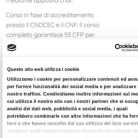
mediante apposita chat.
Corso in fase di accreditamento
presso il CNDCEC e il CNF. Il corso
completo garantisce 55 CFP per
Dottori Commercialisti ed Esperti
Contabili, e crediti formativi per gli
avvocati che saranno
Questo sito web utilizza i cookie
successivamente deliberati dal CNF.
Utilizziamo i cookie per personalizzare contenuti ed ann
I crediti vengono inviati
per fornire funzionalità dei social media e per analizzare 
telematicamente da Bluenext al
nostro traffico. Condividiamo inoltre informazioni sul m
cui utilizza il nostro sito con i nostri partner che si occu
Portale della Formazione Continua
analisi dei dati web, pubblicità e social media, i quali
del CNDCEC: non è necessaria
potrebbero combinarle con altre informazioni che ha forn
autocertificazione. Gli Avvocati
loro o che hanno raccolto dal suo utilizzo dei loro serviz
scegliere quali cookie installare cliccando sui pulsanti c
potranno presentare il certificato