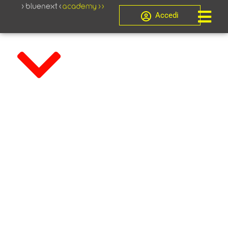
Accedi
Esperti della composizione negoziata,
Novità
LA
FORMAZIONE
DEGLI