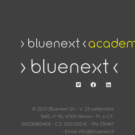
© 2021 Bluenext Srl - V. 23 settembre
1845, n° 95, 47921 Rimini - P.I. e C.F.
04228480408 - C.S. 500.000 € - RN-331447
- Email
info@bluenext.it