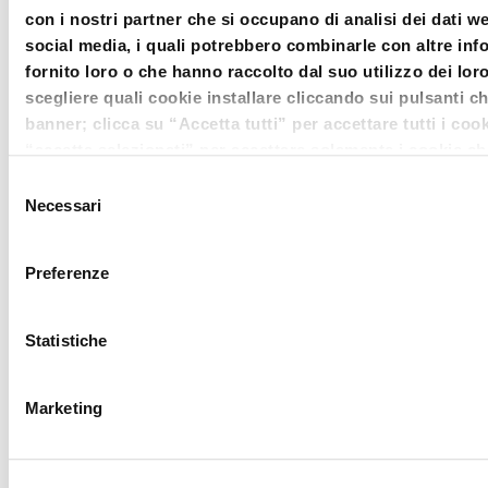
(I crediti formativi saranno attribuiti
con i nostri partner che si occupano di analisi dei dati we
sulla base del principio 1 ora di
social media, i quali potrebbero combinarle con altre in
fornito loro o che hanno raccolto dal suo utilizzo dei loro
partecipazione = 1 credito).
scegliere quali cookie installare cliccando sui pulsanti c
banner; clicca su “Accetta tutti” per accettare tutti i coo
Per la partecipazione in sala, la
“accetta selezionati” per accettare solamente i cookie ch
presenza verrà verificata dalla
voler installare. Clicca su rifiuta o chiudi il banner clicca
Selezione
segreteria in loco.
alto a destra per rifiutare tutti i cookie. Clicca su “Mostr
Necessari
del
avere più informazioni in merito ai cookie presenti su que
consenso
I prezzi si intendono IVA Inclusa.
Preferenze
Statistiche
Marketing