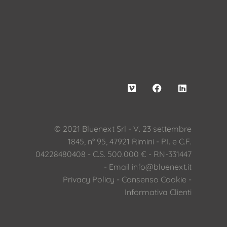
© 2021 Bluenext Srl - V. 23 settembre
1845, n° 95, 47921 Rimini - P.I. e C.F.
04228480408 - C.S. 500.000 € - RN-331447
- Email
info@bluenext.it
Privacy Policy
-
Consenso Cookie
-
Informativa Clienti