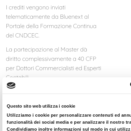
I crediti vengono inviati
telematicamente da Bluenext al
Portale della Formazione Continua
del CNDCEC.
La partecipazione al Master dà
diritto complessivamente a 40 CFP
per Dottori Commercialisti ed Esperti
Contabili.
Per consentire la registrazione dei
crediti formativi maturati, la
piattaforma certificata verificherà
Questo sito web utilizza i cookie
per ciascun partecipante l’effettivo
Utilizziamo i cookie per personalizzare contenuti ed annu
funzionalità dei social media e per analizzare il nostro tra
collegamento per almeno 60 minuti.
Condividiamo inoltre informazioni sul modo in cui utilizza