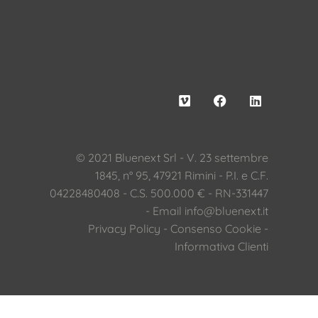
© 2021 Bluenext Srl - V. 23 settembre
1845, n° 95, 47921 Rimini - P.I. e C.F.
04228480408 - C.S. 500.000 € - RN-331447
- Email
info@bluenext.it
Privacy Policy
-
Consenso Cookie
-
Informativa Clienti