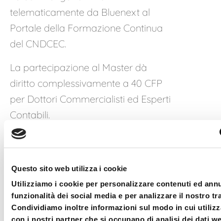
telematicamente da Bluenext al
Portale della Formazione Continua
del CNDCEC.
La partecipazione al Master dà
diritto complessivamente a 40 CFP
per Dottori Commercialisti ed Esperti
Contabili.
Per consentire la registrazione dei
crediti formativi maturati, la
piattaforma certificata verificherà
Questo sito web utilizza i cookie
per ciascun partecipante l’effettivo
Utilizziamo i cookie per personalizzare contenuti ed annu
collegamento per almeno 60 minuti.
funzionalità dei social media e per analizzare il nostro tra
(I crediti formativi saranno attribuiti
Condividiamo inoltre informazioni sul modo in cui utilizza
con i nostri partner che si occupano di analisi dei dati we