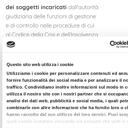
dei soggetti incaricati
dall’autorità
giudiziaria delle funzioni di gestione
e di controllo nelle procedure di cui
al Codice della Crisi e dell’Insolvenza,
albo che consentirà altresì
l’assunzione dell’incarico di
attestatore.
Questo sito web utilizza i cookie
Utilizziamo i cookie per personalizzare contenuti ed annu
È possibile partecipare ai
singoli
fornire funzionalità dei social media e per analizzare il n
incontri
, al costo di € 40,00 oltre
traffico. Condividiamo inoltre informazioni sul modo in c
IVA, con
acquisizione dei soli
utilizza il nostro sito con i nostri partner che si occupan
analisi dei dati web, pubblicità e social media, i quali po
crediti formativi
correlati a
combinarle con altre informazioni che ha fornito loro o c
ciascuno di questi.
hanno raccolto dal suo utilizzo dei loro servizi. Puoi sceg
quali cookie installare cliccando sui pulsanti che vedi in