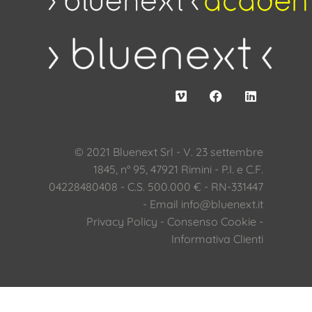
© 2021 Bluenext Srl - V. 23 settembre
1845, n° 95, 47921 Rimini - P.I. e C.F.
04228480408 - C.S. 500.000 € - RN-331447
- Email
info@bluenext.it
Privacy Policy
-
Consenso Cookie
-
Informativa Clienti