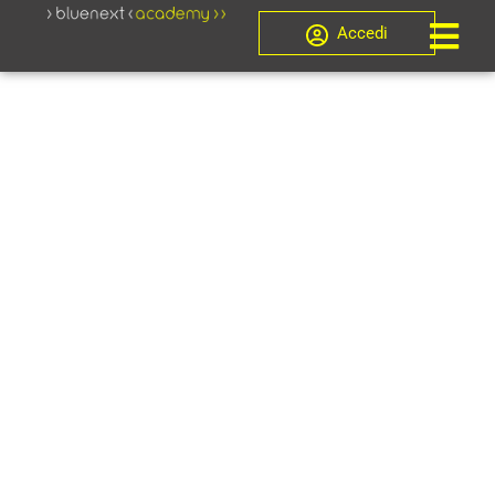
Accedi
Crisi d'impresa, Novità
CORSO
ISCRIZIONE E
AGGIORNAME
EX ART. 356
CCII (2025) –