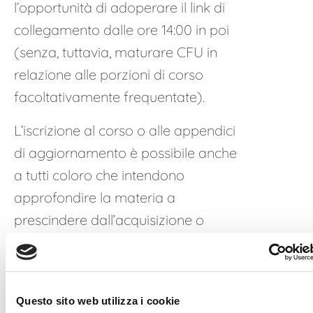
l’opportunità di adoperare il link di
collegamento dalle ore 14:00 in poi
(senza, tuttavia, maturare CFU in
relazione alle porzioni di corso
facoltativamente frequentate).
L’iscrizione al corso o alle appendici
di aggiornamento è possibile anche
a tutti coloro che intendono
approfondire la materia a
prescindere dall’acquisizione o
mantenimento dei requisiti di
iscrizione all’elenco.
È prevista la possibilità degli utenti di
Questo sito web utilizza i cookie