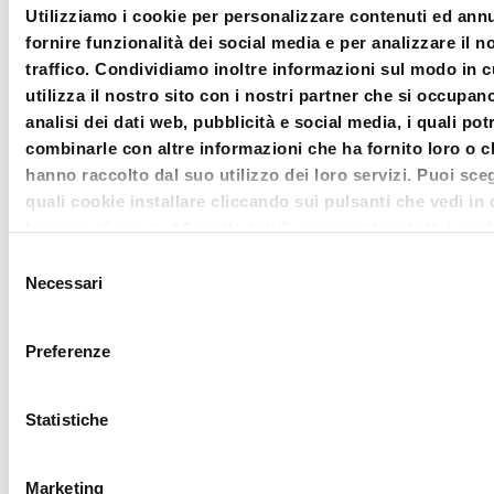
interagire in tempo reale con i
Utilizziamo i cookie per personalizzare contenuti ed annu
fornire funzionalità dei social media e per analizzare il n
relatori, formulando al loro indirizzo
traffico. Condividiamo inoltre informazioni sul modo in c
quesiti e/o sollevando questioni
utilizza il nostro sito con i nostri partner che si occupan
mediante apposita
chat
. Il
question
analisi dei dati web, pubblicità e social media, i quali po
combinarle con altre informazioni che ha fornito loro o c
time
si svilupperà con il
hanno raccolto dal suo utilizzo dei loro servizi. Puoi sceg
coinvolgimento costante dei
quali cookie installare cliccando sui pulsanti che vedi in
componenti della Direzione
banner; clicca su “Accetta tutti” per accettare tutti i cook
Clicca su “accetta selezionati” per accettare solamente i
Scientifica di
Diritto della
Selezione
che hai deciso di voler installare. Clicca su rifiuta o chiudi
Necessari
del
crisi
,
Laura De Simone
,
Massimo
banner cliccando sulla X in alto a destra per rifiutare tutti
consenso
Fabiani
e
Salvo Leuzzi
.
cookie. Clicca su “Mostra dettagli” per avere più informa
Preferenze
merito ai cookie presenti su questo sito.
Il panel dei formatori, che offre
gratuitamente il proprio contributo, è
Statistiche
stato attentamente selezionato in
base a titoli ed esperienze
Marketing