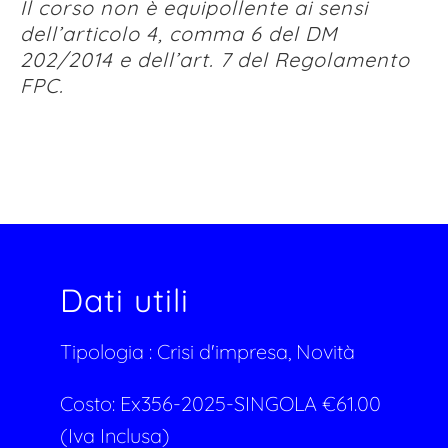
Il corso non è equipollente ai sensi
dell’articolo 4, comma 6 del DM
202/2014 e dell’art. 7 del Regolamento
FPC.
Dati utili
Tipologia :
Crisi d'impresa, Novità
Costo:
Ex356-2025-SINGOLA
€
61.00
(Iva Inclusa)