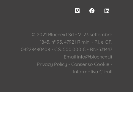
© 2021 Bluenext Srl - V. 23 settembre
1845, n° 95, 47921 Rimini - P.I. e C.F.
04228480408 - C.S. 500.000 € - RN-331447
- Email
info@bluenext.it
Privacy Policy
-
Consenso Cookie
-
Informativa Clienti