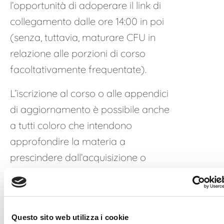
l’opportunità di adoperare il link di
collegamento dalle ore 14:00 in poi
(senza, tuttavia, maturare CFU in
relazione alle porzioni di corso
facoltativamente frequentate).
L’iscrizione al corso o alle appendici
di aggiornamento è possibile anche
a tutti coloro che intendono
approfondire la materia a
prescindere dall’acquisizione o
mantenimento dei requisiti di
iscrizione all’elenco.
È prevista la possibilità degli utenti di
Questo sito web utilizza i cookie