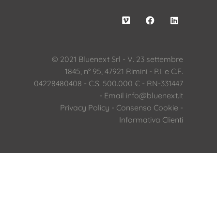
© 2021 Bluenext Srl - V. 23 settembre
1845, n° 95, 47921 Rimini - P.I. e C.F.
04228480408 - C.S. 500.000 € - RN-331447
- Email
info@bluenext.it
Privacy Policy
-
Consenso Cookie
-
Informativa Clienti