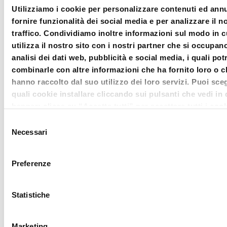
interagire in tempo reale con i
Utilizziamo i cookie per personalizzare contenuti ed annu
relatori, formulando al loro indirizzo
fornire funzionalità dei social media e per analizzare il n
traffico. Condividiamo inoltre informazioni sul modo in c
quesiti e/o sollevando questioni
utilizza il nostro sito con i nostri partner che si occupan
mediante apposita
chat
. Il
question
analisi dei dati web, pubblicità e social media, i quali po
time
si svilupperà con il
combinarle con altre informazioni che ha fornito loro o c
hanno raccolto dal suo utilizzo dei loro servizi. Puoi sceg
coinvolgimento costante dei
quali cookie installare cliccando sui pulsanti che vedi in
componenti della Direzione
banner; clicca su “Accetta tutti” per accettare tutti i cook
Scientifica di
Diritto della
Clicca su “accetta selezionati” per accettare solamente i
Selezione
che hai deciso di voler installare. Clicca su rifiuta o chiudi
Necessari
crisi
,
Laura De Simone
,
Massimo
del
banner cliccando sulla X in alto a destra per rifiutare tutti
consenso
Fabiani
e
Salvo Leuzzi
.
cookie. Clicca su “Mostra dettagli” per avere più informa
Preferenze
merito ai cookie presenti su questo sito.
Il panel dei formatori, che offre
gratuitamente il proprio contributo, è
Statistiche
stato attentamente selezionato in
base a titoli ed esperienze
Marketing