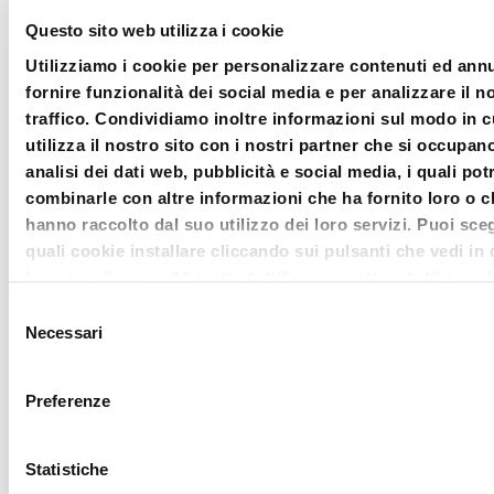
interagire in tempo reale con i
Questo sito web utilizza i cookie
relatori, formulando al loro indirizzo
Utilizziamo i cookie per personalizzare contenuti ed annu
quesiti e/o sollevando questioni
fornire funzionalità dei social media e per analizzare il n
mediante apposita
chat
. Il
question
traffico. Condividiamo inoltre informazioni sul modo in c
utilizza il nostro sito con i nostri partner che si occupan
time
si svilupperà con il
analisi dei dati web, pubblicità e social media, i quali po
coinvolgimento costante dei
combinarle con altre informazioni che ha fornito loro o c
componenti della Direzione
hanno raccolto dal suo utilizzo dei loro servizi. Puoi sceg
quali cookie installare cliccando sui pulsanti che vedi in
Scientifica di
Diritto della
banner; clicca su “Accetta tutti” per accettare tutti i cook
crisi
,
Laura De Simone
,
Massimo
Clicca su “accetta selezionati” per accettare solamente i
Selezione
Fabiani
e
Salvo Leuzzi
.
che hai deciso di voler installare. Clicca su rifiuta o chiudi
Necessari
del
banner cliccando sulla X in alto a destra per rifiutare tutti
consenso
Il panel dei formatori, che offre
cookie. Clicca su “Mostra dettagli” per avere più informa
Preferenze
merito ai cookie presenti su questo sito.
gratuitamente il proprio contributo, è
stato attentamente selezionato in
Statistiche
base a titoli ed esperienze