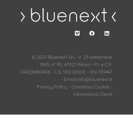
© 2021 Bluenext Srl - V. 23 settembre
1845, n° 95, 47921 Rimini - P.I. e C.F.
04228480408 - C.S. 500.000 € - RN-331447
- Email
info@bluenext.it
Privacy Policy
-
Consenso Cookie
-
Informativa Clienti