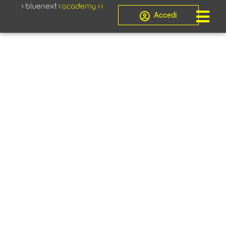
Accedi
Crisi d'impresa, Novità
CORSO
ISCRIZIONE E
AGGIORNAME
EX ART. 356
CCII (2025) –