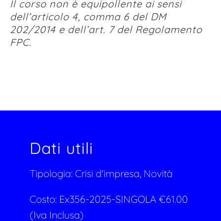
Il corso non è equipollente ai sensi
dell’articolo 4, comma 6 del DM
202/2014 e dell’art. 7 del Regolamento
FPC.
Dati utili
Tipologia:
Crisi d'impresa, Novità
Costo:
Ex356-2025-SINGOLA
€
61.00
(Iva Inclusa)