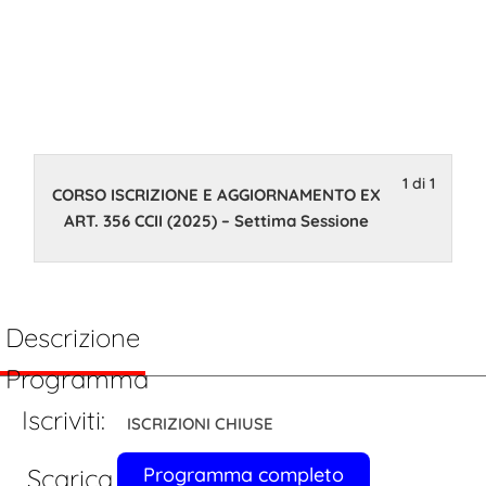
EX ART. 356
CCII (2025) –
Settima
Sessione
1 di 1
CORSO ISCRIZIONE E AGGIORNAMENTO EX
ART. 356 CCII (2025) – Settima Sessione
3 Marzo 2025 14:00
Descrizione
Programma
Iscriviti:
ISCRIZIONI CHIUSE
Scarica Brochure
Programma completo