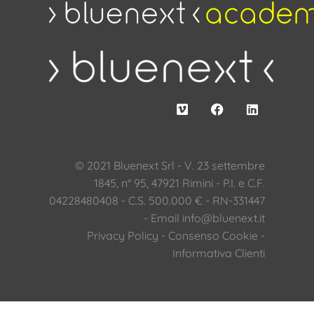
© 2021 Bluenext Srl - V. 23 settembre
1845, n° 95, 47921 Rimini - P.I. e C.F.
04228480408 - C.S. 500.000 € - RN-331447
- Email
info@bluenext.it
Privacy Policy
-
Consenso Cookie
-
Informativa Clienti