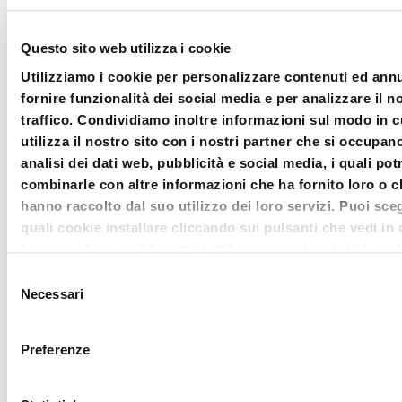
È prevista la possibilità degli utenti di
interagire in tempo reale con i
Questo sito web utilizza i cookie
relatori, formulando al loro indirizzo
Utilizziamo i cookie per personalizzare contenuti ed annu
quesiti e/o sollevando questioni
fornire funzionalità dei social media e per analizzare il n
mediante apposita
chat
. Il
question
traffico. Condividiamo inoltre informazioni sul modo in c
time
si svilupperà con il
utilizza il nostro sito con i nostri partner che si occupan
analisi dei dati web, pubblicità e social media, i quali po
coinvolgimento costante dei
combinarle con altre informazioni che ha fornito loro o c
componenti della Direzione
hanno raccolto dal suo utilizzo dei loro servizi. Puoi sceg
Scientifica di
Diritto della
quali cookie installare cliccando sui pulsanti che vedi in
banner; clicca su “Accetta tutti” per accettare tutti i cook
crisi
,
Laura De Simone
,
Massimo
Clicca su “accetta selezionati” per accettare solamente i
Selezione
Fabiani
e
Salvo Leuzzi
.
che hai deciso di voler installare. Clicca su rifiuta o chiudi
Necessari
del
banner cliccando sulla X in alto a destra per rifiutare tutti
consenso
Il panel dei formatori, che offre
cookie. Clicca su “Mostra dettagli” per avere più informa
Preferenze
gratuitamente il proprio contributo, è
merito ai cookie presenti su questo sito.
stato attentamente selezionato in