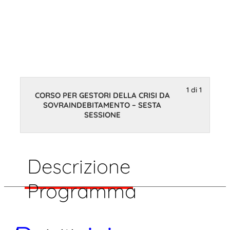
GESTORI
DELLA
CRISI
1 di 1
CORSO PER GESTORI DELLA CRISI DA
SOVRAINDEBITAMENTO – SESTA
SESSIONE
DA
Descrizione
SOVRAI
Programma