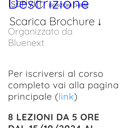
– SESTA
Descrizione
Iscriviti:
ISCRIZIONI CHIUSE
Scarica Brochure
SESSION
Organizzato da
Bluenext
13 Gennaio 2025
Per iscriversi al corso
14:00
completo vai alla pagina
principale (
link
)
8 LEZIONI DA 5 ORE