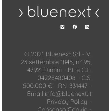
© 2021 Bluenext Srl - V.
23 settembre 1845, n° 95,
47921 Rimini - P.I. e C.F.
04228480408 - C.S.
500.000 € - RN-331447 -
Email
info@bluenext.it
Privacy Policy
-
Consenso Cookie
-