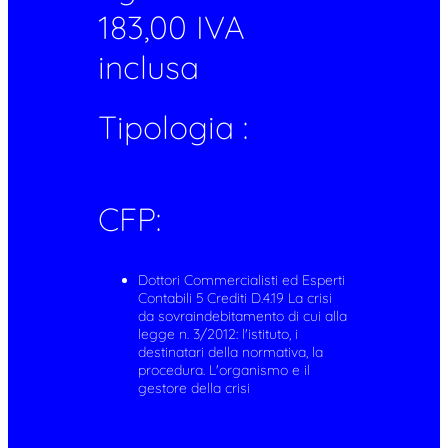
183,00 IVA
inclusa
Tipologia :
CFP:
Dottori Commercialisti ed Esperti
Contabili 5 Crediti D.4.19 La crisi
da sovraindebitamento di cui alla
legge n. 3/2012: l'istituto, i
destinatari della normativa, la
procedura. L'organismo e il
gestore della crisi