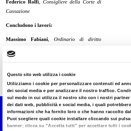
Federico Rolfi
,
Consigliere della Corte di
Cassazione
Concludono i lavori:
Massimo Fabiani
,
Ordinario di diritto
commerciale nell’Università degli studi del
Molise
Salvo Leuzzi
,
Consigliere della Suprema
Questo sito web utilizza i cookie
Corte di Cassazione
Utilizziamo i cookie per personalizzare contenuti ed annu
dei social media e per analizzare il nostro traffico. Cond
sul modo in cui utilizza il nostro sito con i nostri partne
dei dati web, pubblicità e social media, i quali potrebber
informazioni che ha fornito loro o che hanno raccolto dal 
Costo:
Puoi scegliere quali cookie installare cliccando sui pulsa
banner; clicca su “Accetta tutti” per accettare tutti i coo
- Corso completo di 40 ore: € 305,00