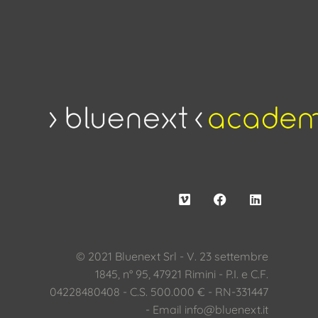
© 2021 Bluenext Srl - V. 23 settembre
1845, n° 95, 47921 Rimini - P.I. e C.F.
04228480408 - C.S. 500.000 € - RN-331447
- Email
info@bluenext.it