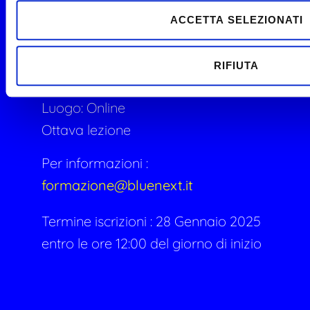
normativa, la procedura. L'organismo e il gestore
ACCETTA SELEZIONATI
della crisi
RIFIUTA
Data :
27 Gennaio 2025 14:00
Luogo: Online
Ottava lezione
Per informazioni :
formazione@bluenext.it
Termine iscrizioni : 28 Gennaio 2025
entro le ore 12:00 del giorno di inizio