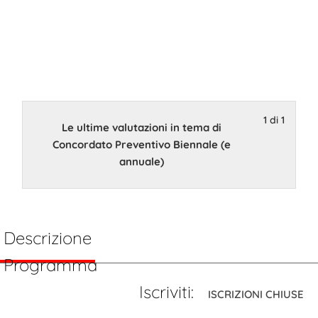
Concordato
Preventivo
Biennale (e
1 di 1
annuale)
Le ultime valutazioni in tema di
Concordato Preventivo Biennale (e
annuale)
8 Ottobre 2024 15:00
Descrizione
Programma
Iscriviti:
ISCRIZIONI CHIUSE