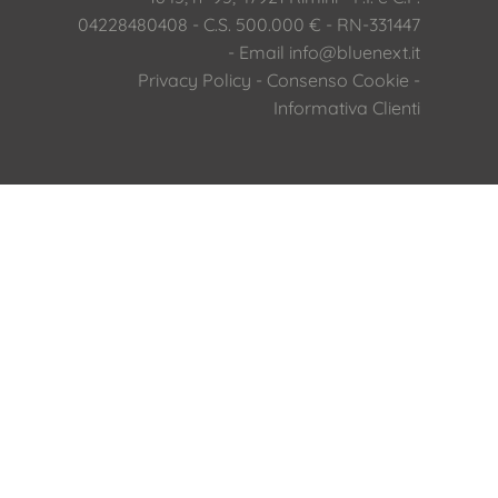
04228480408 - C.S. 500.000 € - RN-331447
- Email
info@bluenext.it
Privacy Policy
-
Consenso Cookie
-
Informativa Clienti