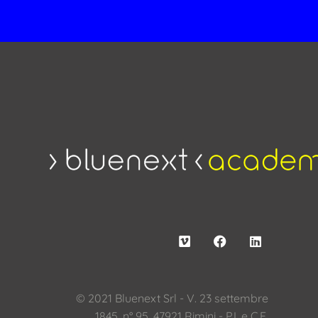
© 2021 Bluenext Srl - V. 23 settembre
1845, n° 95, 47921 Rimini - P.I. e C.F.