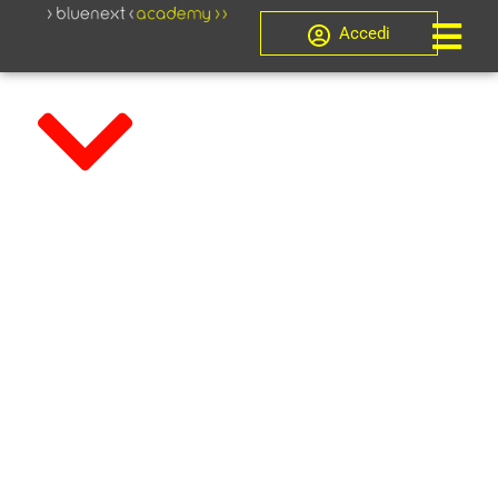
Accedi
CORSO EX
ART. 179-TER
DISP. ATT.
C.P.C. – 2025 –