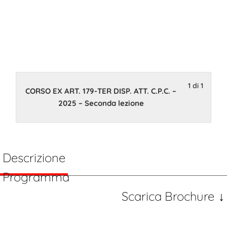
Seconda
lezione
1 di 1
23 Aprile 2025 14:00
CORSO EX ART. 179-TER DISP. ATT. C.P.C. –
2025 – Seconda lezione
Descrizione
Programma
Scarica Brochure