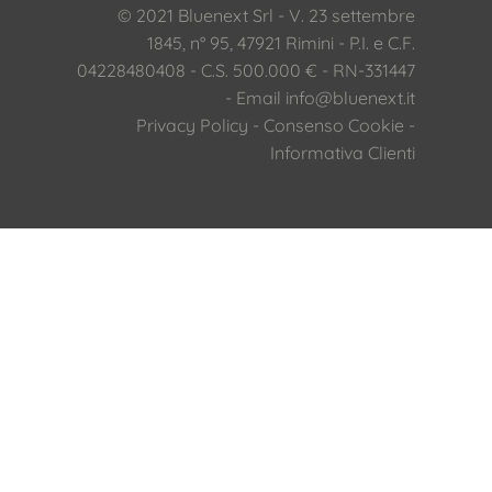
© 2021 Bluenext Srl - V. 23 settembre
1845, n° 95, 47921 Rimini - P.I. e C.F.
04228480408 - C.S. 500.000 € - RN-331447
- Email
info@bluenext.it
Privacy Policy
-
Consenso Cookie
-
Informativa Clienti