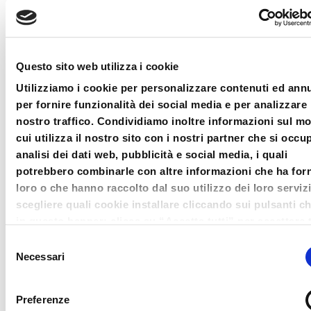
anni di età
.
– Per gli iscritti al
Centro studi crisi
e insolvenza la quota è di €
Questo sito web utilizza i cookie
130,00
Utilizziamo i cookie per personalizzare contenuti ed ann
I prezzi indicati si intendono esente
per fornire funzionalità dei social media e per analizzare 
nostro traffico. Condividiamo inoltre informazioni sul m
IVA art. 10 DPR 633/72.
cui utilizza il nostro sito con i nostri partner che si occu
analisi dei dati web, pubblicità e social media, i quali
Il pagamento della quota di
potrebbero combinarle con altre informazioni che ha forn
iscrizione e la relativa
loro o che hanno raccolto dal suo utilizzo dei loro serviz
fatturazione saranno gestiti
scegliere quali cookie installare cliccando sui pulsanti c
in questo banner; clicca su “Accetta tutti” per accettare t
dall’ODCEC di Bergamo.
cookie; Clicca su “accetta selezionati” per accettare so
Selezione
Prenotando il corso, gli iscritti
i cookie che hai deciso di voler installare. Clicca su rifiut
Necessari
del
riceveranno istruzioni via email
chiudi il banner cliccando sulla X in alto a destra per rifi
consenso
tutti i cookie. Clicca su “Mostra dettagli” per avere più
per il pagamento PagoPA presso
Preferenze
informazioni in merito ai cookie presenti su questo sito.