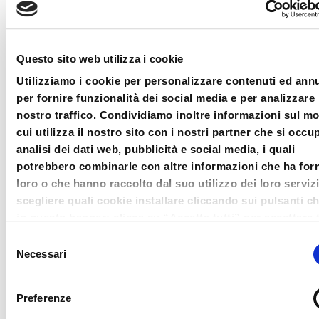
anni di età
.
– Per gli iscritti al
Centro studi crisi
e insolvenza la quota è di €
Questo sito web utilizza i cookie
130,00
Utilizziamo i cookie per personalizzare contenuti ed ann
per fornire funzionalità dei social media e per analizzare 
I prezzi indicati si intendono esente
nostro traffico. Condividiamo inoltre informazioni sul m
IVA art. 10 DPR 633/72.
cui utilizza il nostro sito con i nostri partner che si occu
analisi dei dati web, pubblicità e social media, i quali
Il pagamento della quota di
potrebbero combinarle con altre informazioni che ha forn
loro o che hanno raccolto dal suo utilizzo dei loro serviz
iscrizione e la relativa
scegliere quali cookie installare cliccando sui pulsanti c
fatturazione saranno gestiti
in questo banner; clicca su “Accetta tutti” per accettare t
dall’ODCEC di Bergamo.
cookie; Clicca su “accetta selezionati” per accettare so
Selezione
i cookie che hai deciso di voler installare. Clicca su rifiut
Necessari
Prenotando il corso, gli iscritti
del
chiudi il banner cliccando sulla X in alto a destra per rifi
consenso
riceveranno istruzioni via email
tutti i cookie. Clicca su “Mostra dettagli” per avere più
Preferenze
per il pagamento PagoPA presso
informazioni in merito ai cookie presenti su questo sito.