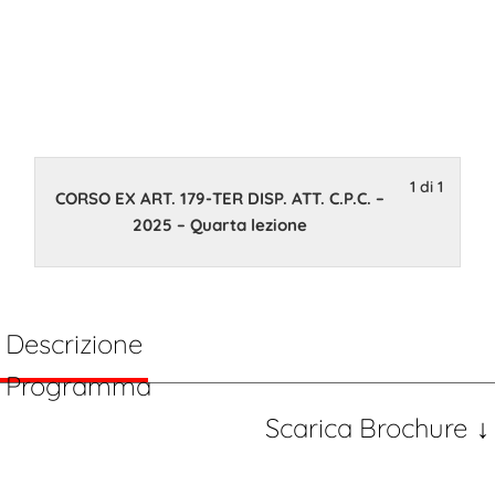
Quarta
lezione
1 di 1
5 Maggio 2025 14:00
CORSO EX ART. 179-TER DISP. ATT. C.P.C. –
2025 – Quarta lezione
Descrizione
Programma
Scarica Brochure