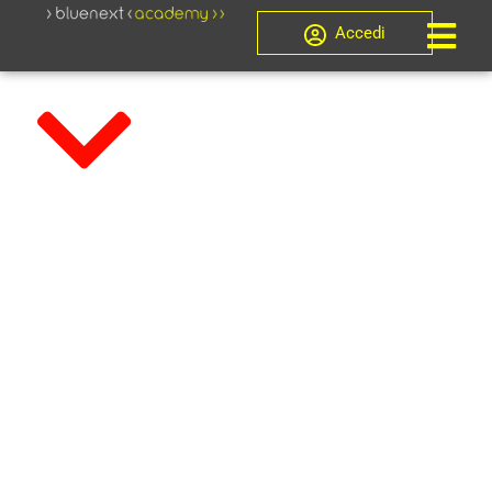
Accedi
CORSO EX
ART. 179-TER
DISP. ATT.
C.P.C. – 2025 –