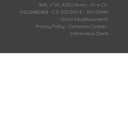
1845, n° 95, 47921 Rimini - P.I. e C.F.
04228480408 - C.S. 500.000 € - RN-331447
- Email
info@bluenext.it
Privacy Policy
-
Consenso Cookie
-
Informativa Clienti