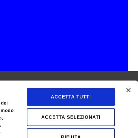
ACCETTA TUTTI
 dei
l modo
ACCETTA SELEZIONATI
b,
a
i
RIFIUTA