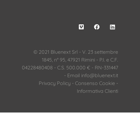
© 2021 Bluenext Srl - V. 23 settembre
1845, n° 95, 47921 Rimini - P.I. e C.F.
04228480408 - C.S. 500.000 € - RN-331447
- Email
info@bluenext.it
Privacy Policy
-
Consenso Cookie
-
Informativa Clienti