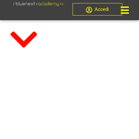
Accedi
Novità
La
dichiarazione
dei Redditi PF