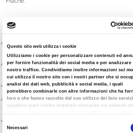
Fisiche.
PROGRAMMA:
Le novità inerenti le PF per il periodo
Questo sito web utilizza i cookie
d’imposta 2024
Utilizziamo i cookie per personalizzare contenuti ed ann
Focus sulle nuove regole inerenti le
per fornire funzionalità dei social media e per analizzare 
nostro traffico. Condividiamo inoltre informazioni sul m
plusvalenze immobiliari
cui utilizza il nostro sito con i nostri partner che si occu
Le novità inerenti le locazioni breve
analisi dei dati web, pubblicità e social media, i quali
potrebbero combinarle con altre informazioni che ha forn
Le novità per i redditi da lavoro
loro o che hanno raccolto dal suo utilizzo dei loro serviz
autonomo
scegliere quali cookie installare cliccando sui pulsanti c
in questo banner; clicca su “Accetta tutti” per accettare t
La compilazione della dichiarazione dei
cookie; Clicca su “accetta selezionati” per accettare so
Selezione
contribuenti concordatari
i cookie che hai deciso di voler installare. Clicca su rifiut
Necessari
del