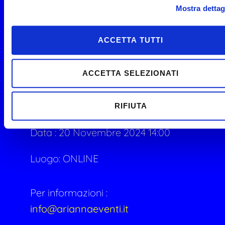
Tipologia :
Mostra dettag
Costo:
GRATIS
ACCETTA TUTTI
CFP:
ACCETTA SELEZIONATI
Dottori Commercialisti ed Esperti Contabili 5 Crediti
C.7 Bis Contabilità pubblica e gestione economica e
finanziaria degli enti territoriali
RIFIUTA
Data :
20 Novembre 2024 14:00
Luogo: ONLINE
Per informazioni :
info@ariannaeventi.it