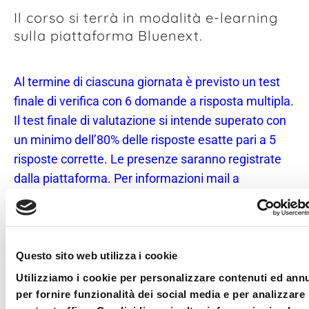
Il corso si terrà in modalità e-learning
sulla piattaforma Bluenext.
Al termine di ciascuna giornata è previsto un test
finale di verifica con 6 domande a risposta multipla.
Il test finale di valutazione si intende superato con
un minimo dell’80% delle risposte esatte pari a 5
risposte corrette. Le presenze saranno registrate
dalla piattaforma. Per informazioni mail a
info@ariannaeventi.it
Per quanto concerne il
riconoscimento formativo, ai fini di quanto previsto
dal Decreto del 15/2/2012 n. 23, l’Ordine ha
ottenuto l’accreditamento del corso presso il
Questo sito web utilizza i cookie
Ministero dell’Interno. Il corso, inoltre, è stato
Utilizziamo i cookie per personalizzare contenuti ed ann
accreditato al Consiglio Nazionale anche per la
per fornire funzionalità dei social media e per analizzare 