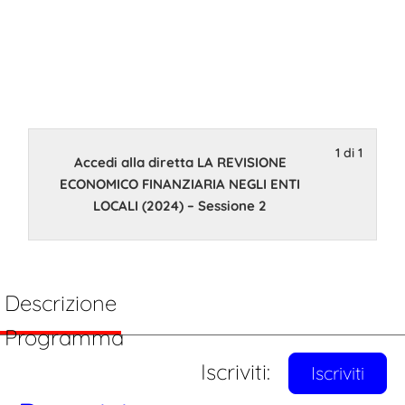
LOCALI (2024)
– Sessione 2
1 di 1
20 Novembre 2024 14:00
Accedi alla diretta LA REVISIONE
ECONOMICO FINANZIARIA NEGLI ENTI
LOCALI (2024) – Sessione 2
Descrizione
Programma
Iscriviti:
Iscriviti