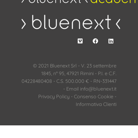
© 2021 Bluenext Srl - V. 23 settembre
1845, n° 95, 47921 Rimini - P.I. e C.F.
04228480408 - C.S. 500.000 € - RN-331447
- Email
info@bluenext.it
Privacy Policy
-
Consenso Cookie
-
Informativa Clienti