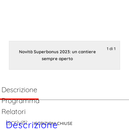
cantiere
sempre
aperto
1 di 1
Novità Superbonus 2023: un cantiere
14 Febbraio 2023 15:00
sempre aperto
Descrizione
Programma
Relatori
Iscriviti:
Descrizione
ISCRIZIONI CHIUSE