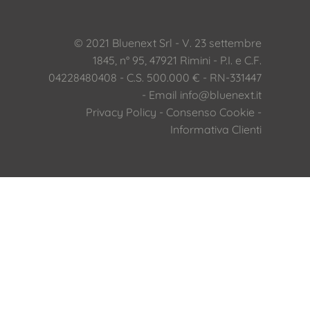
© 2021 Bluenext Srl - V. 23 settembre
1845, n° 95, 47921 Rimini - P.I. e C.F.
04228480408 - C.S. 500.000 € - RN-331447
- Email
info@bluenext.it
Privacy Policy
-
Consenso Cookie
-
Informativa Clienti