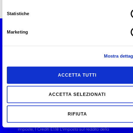
principio 1 ora di partecipazione = 1 credito).
Statistiche
Marketing
Dati utili
Tipologia :
Novità, Programmazione
Mostra dettag
Ordinaria
ACCETTA TUTTI
Costo:
online
GRATIS
ACCETTA SELEZIONATI
CFP:
Dottori Commercialisti ed Esperti Contabili 3 Crediti
RIFIUTA
D.7.2 Imposte dirette, reddito dimpresa, IVA e IRAP
Consulenti del Lavoro 1 Crediti E.1.15 Rimborso delle
imposte, 1 Crediti E.1.18 L'imposta sul reddito della