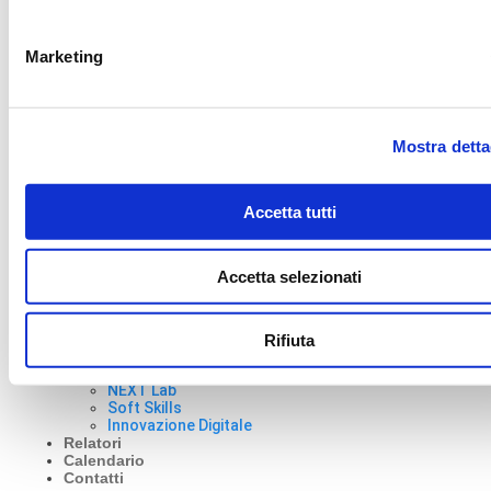
Email
info@bluenext.it
Privacy Policy
-
Marketing
Consenso Cookie
-
Informativa Clienti
Mostra detta
Accetta tutti
Accedi
Accetta selezionati
Formazione
Tutti i percorsi
Master di Formazione
Rifiuta
Programmazione Ordinaria
Conversazioni
NEXT Lab
Soft Skills
Innovazione Digitale
Relatori
Calendario
Contatti