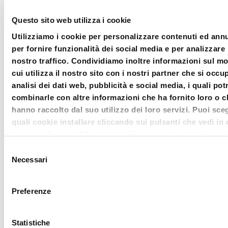
Questo sito web utilizza i cookie
Utilizziamo i cookie per personalizzare contenuti ed ann
per fornire funzionalità dei social media e per analizzare 
nostro traffico. Condividiamo inoltre informazioni sul m
cui utilizza il nostro sito con i nostri partner che si occu
analisi dei dati web, pubblicità e social media, i quali po
combinarle con altre informazioni che ha fornito loro o c
hanno raccolto dal suo utilizzo dei loro servizi. Puoi sceg
quali cookie installare cliccando sui pulsanti che vedi in
banner; clicca su “Accetta tutti” per accettare tutti i cook
Clicca su “accetta selezionati” per accettare solamente i
Selezione
che hai deciso di voler installare. Clicca su rifiuta o chiudi
Necessari
del
© 2021 Bluenext Srl - V.
banner cliccando sulla X in alto a destra per rifiutare tutti
consenso
23 settembre 1845, n° 95,
cookie. Clicca su “Mostra dettagli” per avere più informa
Preferenze
47921 Rimini - P.I. e C.F.
merito ai cookie presenti su questo sito.
04228480408 - C.S.
500.000 € - RN-331447 -
Statistiche