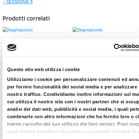
– SESSIONE 3
Prodotti correlati
Ex356-2025 sessione 3 marzo
Ex356-2025 sessione 24
febbraio
€
61.00
€
61.00
Aggiungi al carrello
Questo sito web utilizza i cookie
Aggiungi al carrello
Utilizziamo i cookie per personalizzare contenuti ed ann
per fornire funzionalità dei social media e per analizzare 
nostro traffico. Condividiamo inoltre informazioni sul m
cui utilizza il nostro sito con i nostri partner che si occu
Abbonamento Ex356-2025 solo
Ex356-2025 sessione 3 marzo –
analisi dei dati web, pubblicità e social media, i quali po
aggiornamento Under
Aggiornamento
35_associati_DdC Mantova
combinarle con altre informazioni che ha fornito loro o c
€
61.00
hanno raccolto dal suo utilizzo dei loro servizi. Puoi sceg
€
183.00
quali cookie installare cliccando sui pulsanti che vedi in
Aggiungi al carrello
Aggiungi al carrello
banner; clicca su “Accetta tutti” per accettare tutti i cook