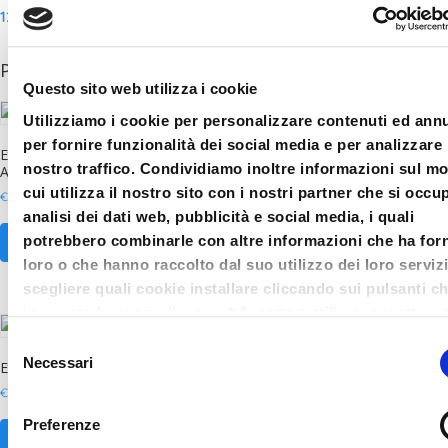
12
Prodotti correlati
Questo sito web utilizza i cookie
Utilizziamo i cookie per personalizzare contenuti ed ann
per fornire funzionalità dei social media e per analizzare 
Ex356-2025 sessione 11 marzo –
Abbonamento Ex356-2025 completo
nostro traffico. Condividiamo inoltre informazioni sul m
Aggiornamento
Under 35_associati_DdC Mantova
cui utilizza il nostro sito con i nostri partner che si occu
€
61.00
€
305.00
analisi dei dati web, pubblicità e social media, i quali
potrebbero combinarle con altre informazioni che ha forn
AGGIUNGI AL CARRELLO
AGGIUNGI AL CARRELLO
loro o che hanno raccolto dal suo utilizzo dei loro serviz
scegliere quali cookie installare cliccando sui pulsanti c
in questo banner; clicca su “Accetta tutti” per accettare t
cookie; Clicca su “accetta selezionati” per accettare so
Selezione
i cookie che hai deciso di voler installare. Clicca su rifiut
Necessari
Ex356-2025 sessione 3 febbraio
Ex356-2025 sessione 20 febbraio
del
chiudi il banner cliccando sulla X in alto a destra per rifi
consenso
€
61.00
€
61.00
tutti i cookie. Clicca su “Mostra dettagli” per avere più
Preferenze
informazioni in merito ai cookie presenti su questo sito.
AGGIUNGI AL CARRELLO
AGGIUNGI AL CARRELLO