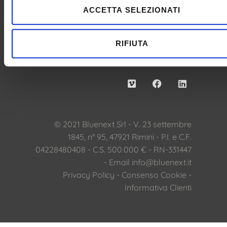
ACCETTA SELEZIONATI
RIFIUTA
© 2021 Bluenext Srl - V. 23 settembre
1845, n° 95, 47921 Rimini - P.I. e C.F.
04228480408 - C.S. 500.000 € - RN-331447
- Email
info@bluenext.it
Privacy Policy
-
Consenso Cookie
-
Informativa Clienti