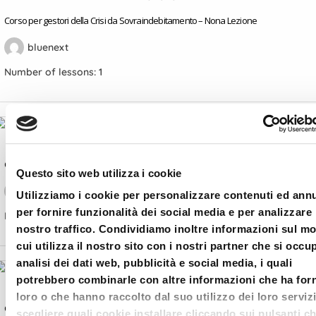
Corso per gestori della Crisi da Sovraindebitamento – Nona Lezione
bluenext
Number of lessons:
1
Corso per gestori della Crisi da Sovraindebitamento – Ottava Lezione
Questo sito web utilizza i cookie
bluenext
Utilizziamo i cookie per personalizzare contenuti ed ann
per fornire funzionalità dei social media e per analizzare 
Number of lessons:
1
nostro traffico. Condividiamo inoltre informazioni sul m
cui utilizza il nostro sito con i nostri partner che si occu
analisi dei dati web, pubblicità e social media, i quali
potrebbero combinarle con altre informazioni che ha forn
loro o che hanno raccolto dal suo utilizzo dei loro serviz
Corso per gestori della Crisi da Sovraindebitamento – Sesta Lezione
scegliere quali cookie installare cliccando sui pulsanti c