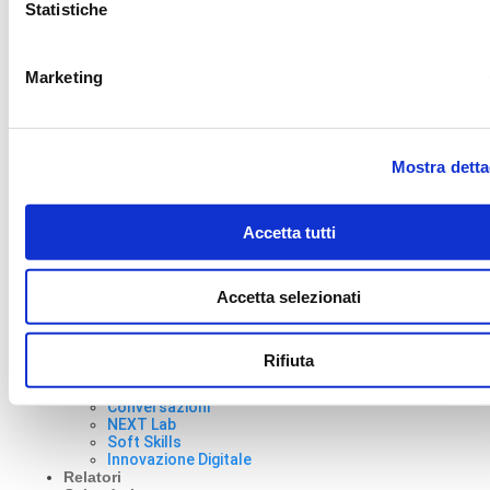
Statistiche
500.000 € - RN-331447 -
Email
info@bluenext.it
Marketing
Privacy Policy
-
Consenso Cookie
-
Informativa Clienti
Mostra detta
Accetta tutti
Accedi
Accetta selezionati
Formazione
Tutti i percorsi
Rifiuta
Master di Formazione
Programmazione Ordinaria
Conversazioni
NEXT Lab
Soft Skills
Innovazione Digitale
Relatori