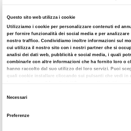
Questo sito web utilizza i cookie
Utilizziamo i cookie per personalizzare contenuti ed ann
per fornire funzionalità dei social media e per analizzare 
nostro traffico. Condividiamo inoltre informazioni sul m
cui utilizza il nostro sito con i nostri partner che si occu
analisi dei dati web, pubblicità e social media, i quali po
combinarle con altre informazioni che ha fornito loro o c
hanno raccolto dal suo utilizzo dei loro servizi. Puoi sceg
quali cookie installare cliccando sui pulsanti che vedi in
banner; clicca su “Accetta tutti” per accettare tutti i cook
Clicca su “accetta selezionati” per accettare solamente i
Selezione
che hai deciso di voler installare. Clicca su rifiuta o chiudi
Necessari
del
© 2021 Bluenext Srl - V.
banner cliccando sulla X in alto a destra per rifiutare tutti
consenso
cookie. Clicca su “Mostra dettagli” per avere più informa
23 settembre 1845, n° 95,
Preferenze
merito ai cookie presenti su questo sito.
47921 Rimini - P.I. e C.F.
04228480408 - C.S.