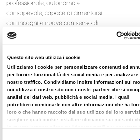
professionale, autonoma e
consapevole, capace di cimentarsi
con incognite nuove con senso di
responsabilità e padronanza di idee
e di strumenti.
Questo sito web utilizza i cookie
Il corso è trasmesso in
Utilizziamo i cookie per personalizzare contenuti ed ann
diretta Webinar sulla
per fornire funzionalità dei social media e per analizzare 
nostro traffico. Condividiamo inoltre informazioni sul m
piattaforma certificata Bluenext
.
cui utilizza il nostro sito con i nostri partner che si occu
Il corso consente l’assolvimento
analisi dei dati web, pubblicità e social media, i quali
degli obblighi di formazione per
potrebbero combinarle con altre informazioni che ha forn
loro o che hanno raccolto dal suo utilizzo dei loro serviz
l’iscrizione all’Albo dei Gestori della
scegliere quali cookie installare cliccando sui pulsanti c
Crisi d’impresa, ai sensi dell’art. 356
in questo banner; clicca su “Accetta tutti” per accettare t
del D. Lgs. 14/2019 (Codice della Crisi
cookie; Clicca su “accetta selezionati” per accettare so
Selezione