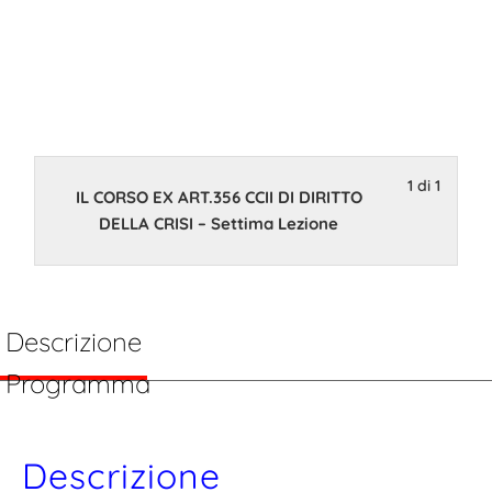
DELLA CRISI –
Settima
Lezione
1 di 1
IL CORSO EX ART.356 CCII DI DIRITTO
13 Marzo 2023 14:00
DELLA CRISI – Settima Lezione
Descrizione
Programma
Descrizione