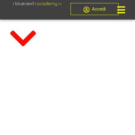
Accedi
Master di Formazione
IL CORSO EX
ART.356 CCII
DI DIRITTO