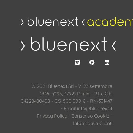
© 2021 Bluenext Srl - V. 23 settembre
1845, n° 95, 47921 Rimini - P.I. e C.F.
04228480408 - C.S. 500.000 € - RN-331447
- Email
info@bluenext.it
Privacy Policy
-
Consenso Cookie
-
Informativa Clienti