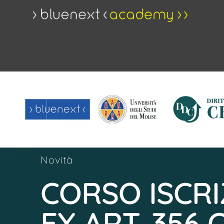
Novità
CORSO ISCR
EX ART. 356 C