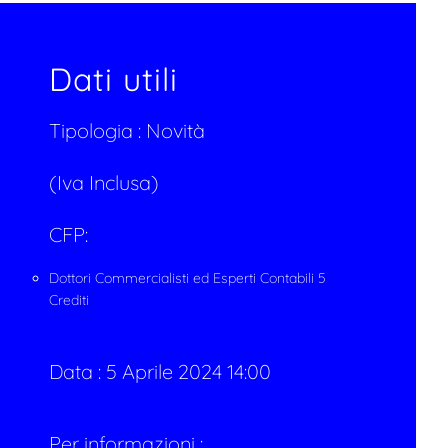
Dati utili
Tipologia :
Novità
(Iva Inclusa)
CFP:
Dottori Commercialisti ed Esperti Contabili 5
Crediti
Data :
5 Aprile 2024 14:00
Per informazioni :