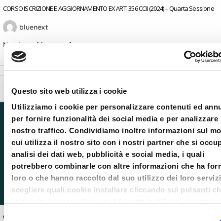
CORSO ISCRIZIONE E AGGIORNAMENTO EX ART. 356 CCII (2024) – Quarta Sessione
bluenext
Number of lessons:
1
Questo sito web utilizza i cookie
Utilizziamo i cookie per personalizzare contenuti ed ann
per fornire funzionalità dei social media e per analizzare 
nostro traffico. Condividiamo inoltre informazioni sul m
cui utilizza il nostro sito con i nostri partner che si occu
analisi dei dati web, pubblicità e social media, i quali
potrebbero combinarle con altre informazioni che ha forn
loro o che hanno raccolto dal suo utilizzo dei loro serviz
scegliere quali cookie installare cliccando sui pulsanti c
in questo banner; clicca su “Accetta tutti” per accettare t
cookie; Clicca su “accetta selezionati” per accettare so
Selezione
CORSO ISCRIZIONE E AGGIORNAMENTO EX ART. 356 CCII (2024) – Sesta Sessione