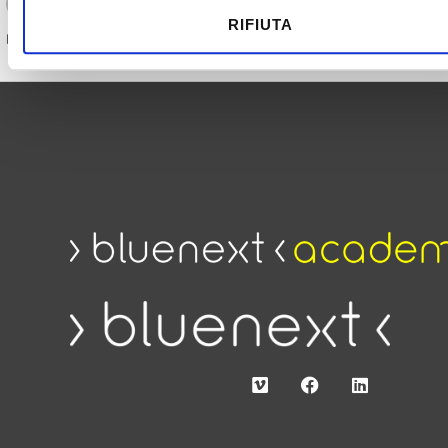
bluenext
RIFIUTA
Number of lessons:
1