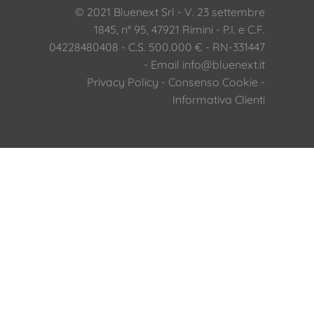
© 2021 Bluenext Srl - V. 23 settembre
1845, n° 95, 47921 Rimini - P.I. e C.F.
04228480408 - C.S. 500.000 € - RN-331447
- Email
info@bluenext.it
Privacy Policy
-
Consenso Cookie
-
Informativa Clienti