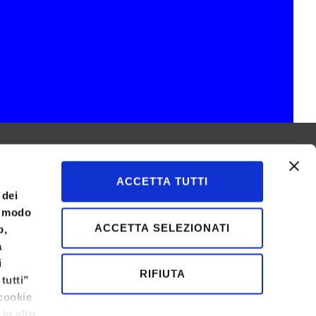
ACCETTA TUTTI
 dei
l modo
ACCETTA SELEZIONATI
b,
a
i
RIFIUTA
tutti”
 cookie
 in alto