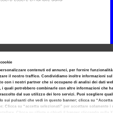
 cookie
personalizzare contenuti ed annunci, per fornire funzionalità
zare il nostro traffico. Condividiamo inoltre informazioni su
sito con i nostri partner che si occupano di analisi dei dati we
, i quali potrebbero combinarle con altre informazioni che h
raccolto dal suo utilizzo dei loro servizi. Puoi scegliere qual
do sui pulsanti che vedi in questo banner; clicca su “Accetta 
kie; Clicca su “accetta selezionati” per accettare solamente i
stallare. Clicca su rifiuta o chiudi il banner cliccando sulla X