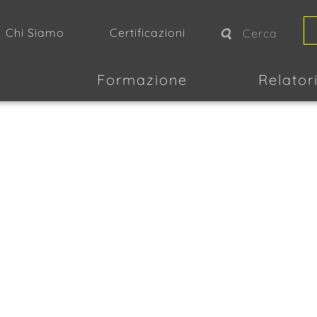
Chi Siamo
Certificazioni
Formazione
Relator
ART.356 CCII DI
– Quinta Lezione