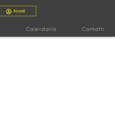
Accedi
i
Calendario
Contatti
 DIRITTO
 E-learning