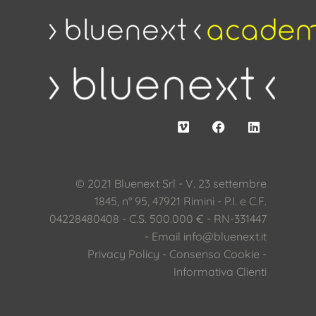
© 2021 Bluenext Srl - V. 23 settembre
1845, n° 95, 47921 Rimini - P.I. e C.F.
04228480408 - C.S. 500.000 € - RN-331447
- Email
info@bluenext.it
Privacy Policy
-
Consenso Cookie
-
Informativa Clienti