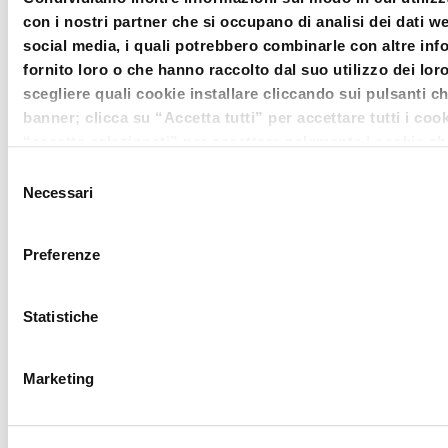
sulla base del principio 1 ora di
con i nostri partner che si occupano di analisi dei dati we
partecipazione = 1 credito).
social media, i quali potrebbero combinarle con altre in
fornito loro o che hanno raccolto dal suo utilizzo dei loro
Per la partecipazione in sala, la
scegliere quali cookie installare cliccando sui pulsanti c
presenza verrà verificata dalla
banner; clicca su “Accetta tutti” per accettare tutti i coo
“accetta selezionati” per accettare solamente i cookie ch
segreteria in loco.
voler installare. Clicca su rifiuta o chiudi il banner clicca
Selezione
alto a destra per rifiutare tutti i cookie. Clicca su “Mostr
Necessari
del
I prezzi si intendono IVA Inclusa.
avere più informazioni in merito ai cookie presenti su que
consenso
Preferenze
Statistiche
Marketing
Centro Studi
Diritto Della
ODCEC