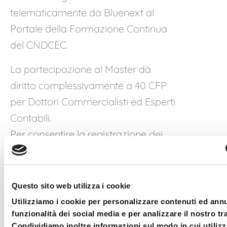
telematicamente da Bluenext al
Portale della Formazione Continua
del CNDCEC.
La partecipazione al Master dà
diritto complessivamente a 40 CFP
per Dottori Commercialisti ed Esperti
Contabili.
Per consentire la registrazione dei
crediti formativi maturati, la
piattaforma certificata verificherà
per ciascun partecipante l’effettivo
Questo sito web utilizza i cookie
collegamento per almeno 60 minuti.
Utilizziamo i cookie per personalizzare contenuti ed annu
(I crediti formativi saranno attribuiti
funzionalità dei social media e per analizzare il nostro tra
Condividiamo inoltre informazioni sul modo in cui utilizza