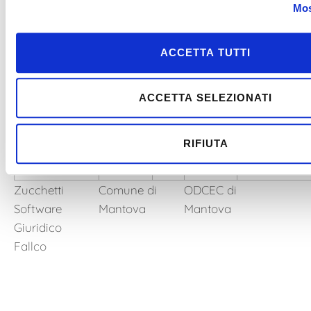
Diritto della
Crisi
Bergamo
Mos
Crisi e
dell'Insolvenza
ACCETTA TUTTI
ACCETTA SELEZIONATI
RIFIUTA
Zucchetti
Comune di
ODCEC di
Software
Mantova
Mantova
Giuridico
Fallco