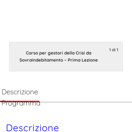
Sovraindebita
– Prima
Lezione
1 di 1
Corso per gestori della Crisi da
29 Settembre 2022 14:00
Sovraindebitamento – Prima Lezione
Descrizione
Programma
Descrizione