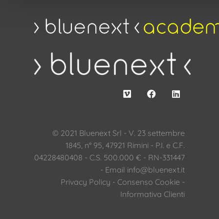
© 2021 Bluenext Srl - V. 23 settembre
1845, n° 95, 47921 Rimini - P.I. e C.F.
04228480408 - C.S. 500.000 € - RN-331447
- Email
info@bluenext.it
Privacy Policy
-
Consenso Cookie
-
Informativa Clienti