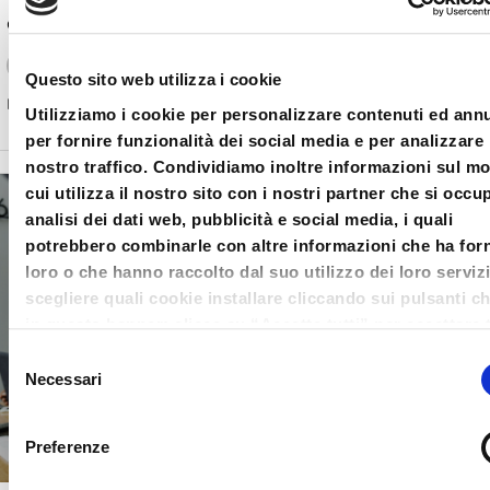
Corso per gestori della Crisi da Sovraindebitamento – Quinta Lezione Mantova
bluenext
Questo sito web utilizza i cookie
Number of lessons:
1
Utilizziamo i cookie per personalizzare contenuti ed ann
per fornire funzionalità dei social media e per analizzare 
nostro traffico. Condividiamo inoltre informazioni sul m
cui utilizza il nostro sito con i nostri partner che si occu
analisi dei dati web, pubblicità e social media, i quali
potrebbero combinarle con altre informazioni che ha forn
loro o che hanno raccolto dal suo utilizzo dei loro serviz
scegliere quali cookie installare cliccando sui pulsanti c
in questo banner; clicca su “Accetta tutti” per accettare t
cookie; Clicca su “accetta selezionati” per accettare so
Selezione
i cookie che hai deciso di voler installare. Clicca su rifiut
Necessari
del
chiudi il banner cliccando sulla X in alto a destra per rifi
consenso
tutti i cookie. Clicca su “Mostra dettagli” per avere più
Preferenze
informazioni in merito ai cookie presenti su questo sito.