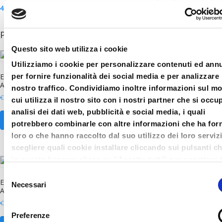
4
Prodotti correlati
Questo sito web utilizza i cookie
Utilizziamo i cookie per personalizzare contenuti ed ann
Ex356-2025 sessione 17 febbraio –
Corso certificazione credito di imposta
per fornire funzionalità dei social media e per analizzare 
Aggiornamento
R & S
nostro traffico. Condividiamo inoltre informazioni sul m
€
61.00
€
36.60
cui utilizza il nostro sito con i nostri partner che si occu
analisi dei dati web, pubblicità e social media, i quali
AGGIUNGI AL CARRELLO
AGGIUNGI AL CARRELLO
potrebbero combinarle con altre informazioni che ha forn
loro o che hanno raccolto dal suo utilizzo dei loro serviz
scegliere quali cookie installare cliccando sui pulsanti c
in questo banner; clicca su “Accetta tutti” per accettare t
cookie; Clicca su “accetta selezionati” per accettare so
Selezione
Ex356-2025 sessione 20 febbraio –
Ex356-2025 sessione 3 febbraio –
i cookie che hai deciso di voler installare. Clicca su rifiut
Necessari
del
Aggiornamento
Aggiornamento
chiudi il banner cliccando sulla X in alto a destra per rifi
consenso
€
61.00
€
61.00
tutti i cookie. Clicca su “Mostra dettagli” per avere più
Preferenze
informazioni in merito ai cookie presenti su questo sito.