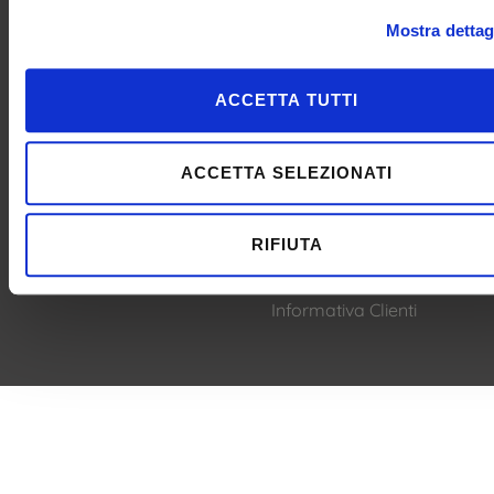
Mostra dettag
ACCETTA TUTTI
© 2021 Bluenext Srl - V. 23 settembre
ACCETTA SELEZIONATI
1845, n° 95, 47921 Rimini - P.I. e C.F.
04228480408 - C.S. 500.000 € - RN-331447
RIFIUTA
- Email
info@bluenext.it
Privacy Policy
-
Consenso Cookie
-
Informativa Clienti