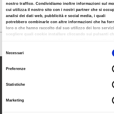
Prima Sessione
nostro traffico. Condividiamo inoltre informazioni sul m
cui utilizza il nostro sito con i nostri partner che si occu
analisi dei dati web, pubblicità e social media, i quali
potrebbero combinarle con altre informazioni che ha forn
Video
loro o che hanno raccolto dal suo utilizzo dei loro serviz
scegliere quali cookie installare cliccando sui pulsanti c
in questo banner; clicca su “Accetta tutti” per accettare t
cookie; Clicca su “accetta selezionati” per accettare so
Selezione
i cookie che hai deciso di voler installare. Clicca su rifiut
Necessari
del
chiudi il banner cliccando sulla X in alto a destra per rifi
consenso
tutti i cookie. Clicca su “Mostra dettagli” per avere più
Preferenze
informazioni in merito ai cookie presenti su questo sito.
Statistiche
Marketing